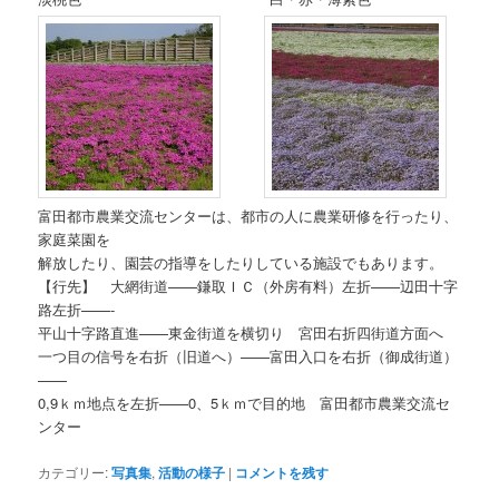
富田都市農業交流センターは、都市の人に農業研修を行ったり、
家庭菜園を
解放したり、園芸の指導をしたりしている施設でもあります。
【行先】 大網街道——鎌取ＩＣ（外房有料）左折——辺田十字
路左折——-
平山十字路直進——東金街道を横切り 宮田右折四街道方面へ
一つ目の信号を右折（旧道へ）——富田入口を右折（御成街道）
——
0,9ｋｍ地点を左折——0、5ｋｍで目的地 富田都市農業交流セ
ンター
カテゴリー:
写真集
,
活動の様子
|
コメントを残す