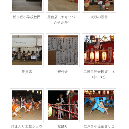
松ヶ丘小学校校門
屋台店（ヤキソバ・
太鼓の設営
かき氷等）
役員席
寄付金
二日目開会挨拶 18
時３０分
ひまわり太鼓ショウ
盆踊り
仁戸名小児童ヨサコ