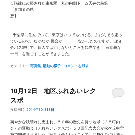
３階建に改築された東京駅 丸の内側ドーム天井の装飾
【参加者の感
想
千葉県に住んでいて、東京はいつでもいける。ふだんそう思っ
ているので、なかなか 機会が なかったのですが、自治
会バス旅行で、個人では行けないところを観光でき、 有意義な
一日 を過ごすことができました。
カテゴリー:
写真集
,
活動の様子
|
コメントを残す
10月12日 地区ふれあいレク
スポ
投稿日時:
2014年10月13日
爽やかな秋晴れに恵まれ、５０年の歴史を持つ地域（３５町内
会）の運動会（ふれあいレクスポ）５０回記念大会が松ケ丘中学
校で開催されました。記念大会ということで、お昼休みには地元