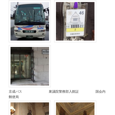
京成バス 衆議院警務部入館証 国会内
郵便局