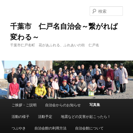
メ
サ
イ
ブ
検
ン
コ
索
コ
ン
千葉市 仁戸名自治会～繋がれば
ン
テ
変わる～
テ
ン
ン
ツ
千葉市仁戸名町 花があふれる、ふれあいの街 仁戸名
ツ
へ
へ
移
移
動
動
メ
写真集
ご挨拶・ご説明
自治会からのお知らせ
イ
ン
活動の様子
活動予定
地震などの災害が起こったら！
メ
ニ
つぶやき
自治会館の利用方法
自治会館について