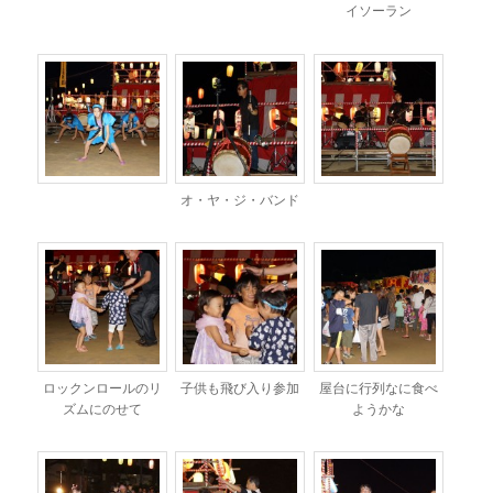
イソーラン
オ・ヤ・ジ・バンド
ロックンロールのリ
子供も飛び入り参加
屋台に行列なに食べ
ズムにのせて
ようかな