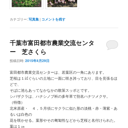
カテゴリー:
写真集
|
コメントを残す
千葉市富田都市農業交流センタ
ー 芝さくら
投稿日時:
2015年4月29日
富田都市農業交流センターは、若葉区の一角にあります。
芝桜は１㌶ぐらいの土地に一面に咲き誇っており、目を見張るほ
どで、
そばに池もあってなかなかの散策スッポとです。
シバザクラは、ハナシノブ科の多年草で別名ハナツメクサ。
（特徴）
北米原産・ ４，５月頃にサクラに似た形の淡桃・赤・薄紫・あ
るいは白色の
花を咲かせる。葉形やその匍匐性などから芝桜と名付けられた。
葉は１㎝