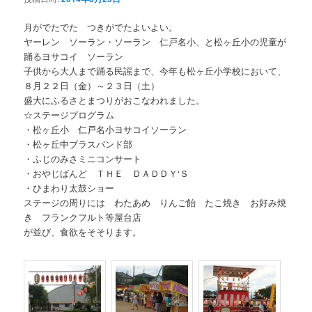
月がでたでた つきがでたよいよい。
ヤーレン ソーラン・ソーラン 仁戸名小、と松ヶ丘小の児童が
踊るヨサコイ ソーラン
子供から大人まで踊る民謡まで、今年も松ヶ丘小学校において、
８月２２日（金）～２３日（土）
盛大にふるさとまつりがおこなわれました。
☆ステージプログラム
・松ヶ丘小 仁戸名小ヨサコイソーラン
・松ヶ丘中ブラスバンド部
・ふじのみさミニコンサート
・おやじばんど ＴＨＥ ＤＡＤＤＹ‘Ｓ
・ひまわり太鼓ショー
ステージの周りには わたあめ りんご飴 たこ焼き お好み焼
き フランクフルト等屋台店
が並び、食欲をそそります。