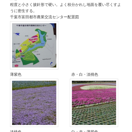
程度と小さく披針形で硬い。よく枝分かれし地面を覆い尽くすよ
うに密生する。
千葉市富田都市農業交流センター配置図
薄紫色 赤・白・淡桃色
淡桃色 白・赤・薄紫色