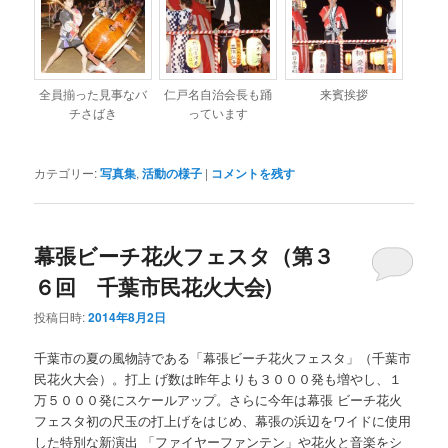
全員揃った見事なバ
仁戸名自治会長も踊
来賓挨拶
チさばき
っています
カテゴリー:
写真集
,
活動の様子
|
コメントを残す
幕張ビーチ花火フェスタ（第３
６回 千葉市民花火大会)
投稿日時:
2014年8月2日
千葉市の夏の風物詩である「幕張ビーチ花火フェスタ」（千葉市
民花火大会）。打上 げ数は昨年よりも３０００発も増やし、１
万５０００発にスケールアップ。さらに今年は幕張 ビーチ花火
フェスタ初の尺玉の打上げをはじめ、幕張の浜辺をワイドに使用
した特別な新演出 「ファイヤーファンテン」や花火と音楽をシ