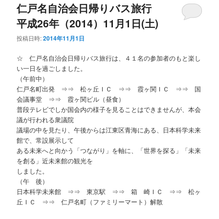
仁戸名自治会日帰りバス旅行
平成26年（2014）11月1日(土)
投稿日時:
2014年11月1日
☆ 仁戸名自治会日帰りバス旅行は、４１名の参加者のもと楽し
い一日を過ごしました。
（午前中）
仁戸名町出発 ⇒⇒ 松ヶ丘ＩＣ ⇒⇒ 霞ヶ関ＩＣ ⇒⇒ 国
会議事堂 ⇒⇒ 霞ヶ関ビル（昼食）
普段テレビでしか国会内の様子を見ることはできませんが、本会
議が行われる衆議院
議場の中を見たり、午後からは江東区青海にある、日本科学未来
館で、常設展示して
ある未来へと向かう「つながり」を軸に、「世界を探る」「未来
を創る」近未来館の観光を
しました。
（午 後）
日本科学未来館 ⇒⇒ 東京駅 ⇒⇒ 箱 崎ＩＣ ⇒⇒ 松ヶ
丘ＩＣ ⇒⇒ 仁戸名町（ファミリーマート）解散