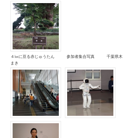
４㎞に亘る赤じゅうたん 参加者集合写真 千葉県木
まき