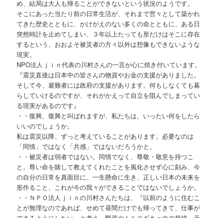
め、結局は大人も帰ることができないという状況のようです。
そこにあった当たり前の日常生活が、それまで営々として築かれ
てきた歴史とともに、かけがえのない多くの命とともに、ある日
突然時計を止めてしまい、３年以上たっても形だけはそこに存在
するという、おおよそ被災者の方々以外は想像もできないような
現実。
NPO法人ｊｉｎ代表の川村さんの一言が心に焼き付いています。
『震災直後は日本中の皆さんの物資やお金の支援がありました。
そして今、避難者には政府の支援があります。何もしなくても暮
らしていけるのですが、それがかえって自立を阻んでしまってい
る現実があるのです』
・・復興、復興と叫ばれますが、私たちは、いったい何をしたら
いいのでしょうか。
私は震災以降、ずっと考えていることがあります。必要なのは
「同情」ではなく「共感」ではないだろうかと。
・・被災者は弱者ではない。同情でなく、尊敬・敬意を持つこ
と。尊い命を賭して教えてくれたことを風化させず心に刻み、今
の自分の日常を真面目に、一生懸命に生き、正しい日本の未来を
形作ること、これが今の我々ができることではないでしょうか。
・・ＮＰＯ法人ｊｉｎの川村さんたちは、『以前のように住むこ
とが無理なのであれば、せめて昼間だけでも帰ってきて、仕事が
できるようにしたい』と考え、野菜やトルコギキョウの栽培、天