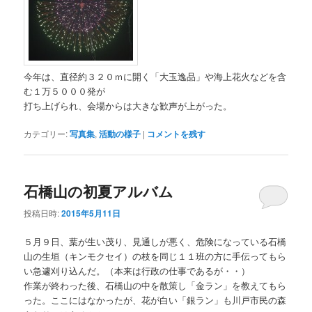
今年は、直径約３２０ｍに開く「大玉逸品」や海上花火などを含
む１万５０００発が
打ち上げられ、会場からは大きな歓声が上がった。
カテゴリー:
写真集
,
活動の様子
|
コメントを残す
石橋山の初夏アルバム
投稿日時:
2015年5月11日
５月９日、葉が生い茂り、見通しが悪く、危険になっている石橋
山の生垣（キンモクセイ）の枝を同じ１１班の方に手伝ってもら
い急遽刈り込んだ。（本来は行政の仕事であるが・・）
作業が終わった後、石橋山の中を散策し「金ラン」を教えてもら
った。ここにはなかったが、花が白い「銀ラン」も川戸市民の森