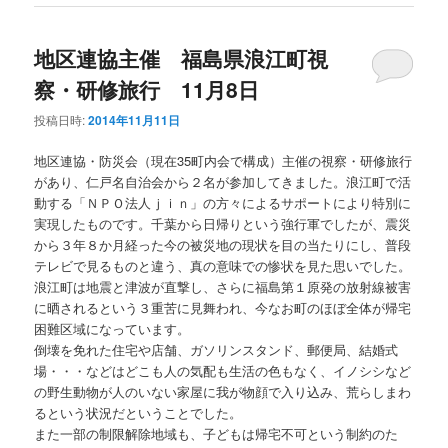
地区連協主催 福島県浪江町視
察・研修旅行 11月8日
投稿日時:
2014年11月11日
地区連協・防災会（現在35町内会で構成）主催の視察・研修旅行
があり、仁戸名自治会から２名が参加してきました。浪江町で活
動する「ＮＰＯ法人ｊｉｎ」の方々によるサポートにより特別に
実現したものです。千葉から日帰りという強行軍でしたが、震災
から３年８か月経った今の被災地の現状を目の当たりにし、普段
テレビで見るものと違う、真の意味での惨状を見た思いでした。
浪江町は地震と津波が直撃し、さらに福島第１原発の放射線被害
に晒されるという３重苦に見舞われ、今なお町のほぼ全体が帰宅
困難区域になっています。
倒壊を免れた住宅や店舗、ガソリンスタンド、郵便局、結婚式
場・・・などはどこも人の気配も生活の色もなく、イノシシなど
の野生動物が人のいない家屋に我が物顔で入り込み、荒らしまわ
るという状況だということでした。
また一部の制限解除地域も、子どもは帰宅不可という制約のた