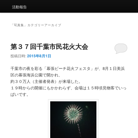
ュ
ー
活動報告
「
写真集
」カテゴリーアーカイブ
第３７回千葉市民花火大会
投稿日時:
2015年8月1日
千葉市の夜を彩る「幕張ビーチ花火フェスタ」が、8月１日美浜
区の幕張海浜公園で開かれ、
約３０万人（主催者発表）が来場した。
１９時からの開催にもかかわらず、会場は１５時頃見物客でいっ
ぱいです。