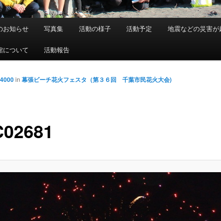
のお知らせ
写真集
活動の様子
活動予定
地震などの災害が
館について
活動報告
 4000
in
幕張ビーチ花火フェスタ（第３６回 千葉市民花火大会)
02681