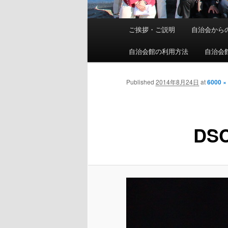
メ
ご挨拶・ご説明
自治会から
イ
ン
自治会館の利用方法
自治会
メ
ニ
Published
2014年8月24日
at
6000 ×
ュ
ー
DSC