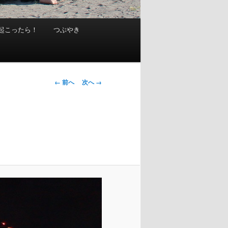
起こったら！
つぶやき
画
← 前へ
次へ →
像
ナ
ビ
ゲ
ー
シ
ョ
ン