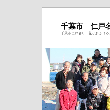
メ
イ
ン
千葉市 仁戸
コ
千葉市仁戸名町 花があふれる
ン
テ
ン
ツ
へ
移
動