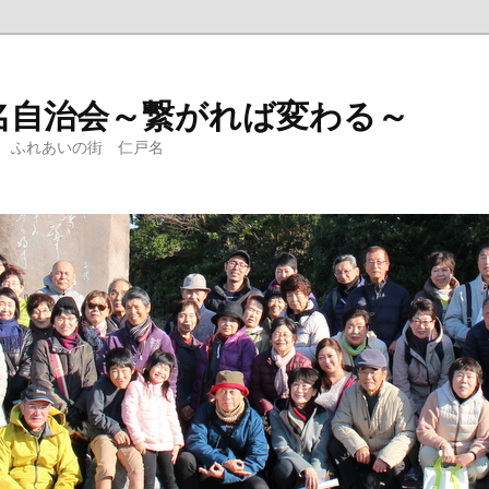
名自治会～繋がれば変わる～
、ふれあいの街 仁戸名