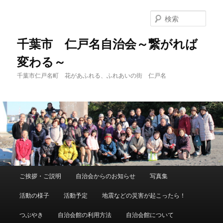
メ
イ
検
ン
索
コ
千葉市 仁戸名自治会～繋がれば
ン
変わる～
テ
ン
千葉市仁戸名町 花があふれる、ふれあいの街 仁戸名
ツ
へ
移
動
メ
ご挨拶・ご説明
自治会からのお知らせ
写真集
イ
ン
活動の様子
活動予定
地震などの災害が起こったら！
メ
ニ
つぶやき
自治会館の利用方法
自治会館について