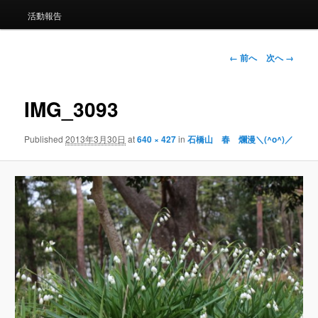
ュ
ー
活動報告
画
← 前へ
次へ →
像
ナ
ビ
IMG_3093
ゲ
ー
Published
2013年3月30日
at
640 × 427
in
石橋山 春 爛漫＼(^o^)／
シ
ョ
ン