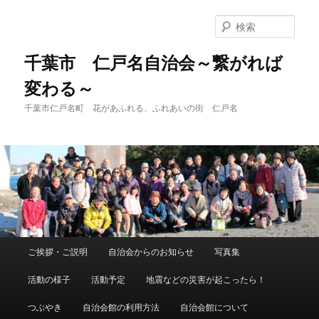
メ
イ
検
ン
索
コ
千葉市 仁戸名自治会～繋がれば
ン
変わる～
テ
ン
千葉市仁戸名町 花があふれる、ふれあいの街 仁戸名
ツ
へ
移
動
メ
ご挨拶・ご説明
自治会からのお知らせ
写真集
イ
ン
活動の様子
活動予定
地震などの災害が起こったら！
メ
ニ
つぶやき
自治会館の利用方法
自治会館について